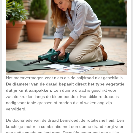
Het motorvermogen zegt niets als de snijdraad niet geschikt is.
De diameter van de draad bepaalt direct het type vegetatie
dat je kunt aanpakken.
Een dunne draad is geschikt voor
zachte kruiden langs de bloembedden. Een dikkere draad is
nodig voor taaie grassen of randen die al wekenlang zijn
verwilderd.
De doorsnede van de draad beïnvloedt de rotatiesnelheid. Een
krachtige motor in combinatie met een dunne draad zorgt voor
een nette snede op kort gras. Dezelfde motor met een dikke