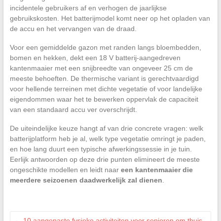
incidentele gebruikers af en verhogen de jaarlijkse
gebruikskosten. Het batterijmodel komt neer op het opladen van
de accu en het vervangen van de draad.
Voor een gemiddelde gazon met randen langs bloembedden,
bomen en hekken, dekt een 18 V batterij-aangedreven
kantenmaaier met een snijbreedte van ongeveer 25 cm de
meeste behoeften. De thermische variant is gerechtvaardigd
voor hellende terreinen met dichte vegetatie of voor landelijke
eigendommen waar het te bewerken oppervlak de capaciteit
van een standaard accu ver overschrijdt.
De uiteindelijke keuze hangt af van drie concrete vragen: welk
batterijplatform heb je al, welk type vegetatie omringt je paden,
en hoe lang duurt een typische afwerkingssessie in je tuin.
Eerlijk antwoorden op deze drie punten elimineert de meeste
ongeschikte modellen en leidt naar
een kantenmaaier die
meerdere seizoenen daadwerkelijk zal dienen
.
←
10 aangepaste fysieke activiteiten voor senioren om thuis