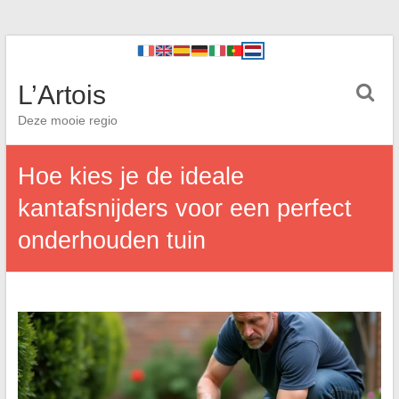
L’Artois
Deze mooie regio
Hoe kies je de ideale
kantafsnijders voor een perfect
onderhouden tuin