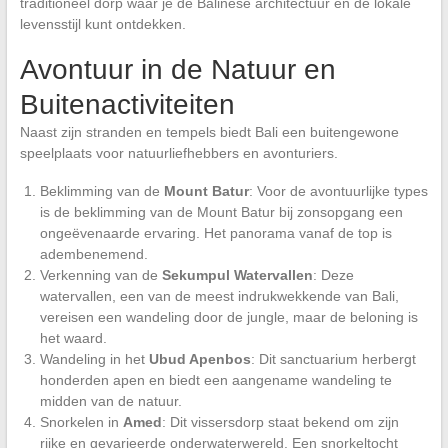
traditioneel dorp waar je de Balinese architectuur en de lokale
levensstijl kunt ontdekken.
Avontuur in de Natuur en
Buitenactiviteiten
Naast zijn stranden en tempels biedt Bali een buitengewone
speelplaats voor natuurliefhebbers en avonturiers.
Beklimming van de
Mount Batur
: Voor de avontuurlijke types
is de beklimming van de Mount Batur bij zonsopgang een
ongeëvenaarde ervaring. Het panorama vanaf de top is
adembenemend.
Verkenning van de
Sekumpul Watervallen
: Deze
watervallen, een van de meest indrukwekkende van Bali,
vereisen een wandeling door de jungle, maar de beloning is
het waard.
Wandeling in het
Ubud Apenbos
: Dit sanctuarium herbergt
honderden apen en biedt een aangename wandeling te
midden van de natuur.
Snorkelen in
Amed
: Dit vissersdorp staat bekend om zijn
rijke en gevarieerde onderwaterwereld. Een snorkeltocht