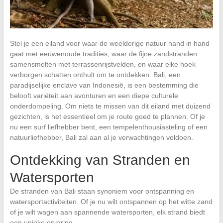
Stel je een eiland voor waar de weelderige natuur hand in hand
gaat met eeuwenoude tradities, waar de fijne zandstranden
samensmelten met terrassenrijstvelden, en waar elke hoek
verborgen schatten onthult om te ontdekken. Bali, een
paradijselijke enclave van Indonesië, is een bestemming die
belooft variëteit aan avonturen en een diepe culturele
onderdompeling. Om niets te missen van dit eiland met duizend
gezichten, is het essentieel om je route goed te plannen. Of je
nu een surf liefhebber bent, een tempelenthousiasteling of een
natuurliefhebber, Bali zal aan al je verwachtingen voldoen.
Ontdekking van Stranden en
Watersporten
De stranden van Bali staan synoniem voor ontspanning en
watersportactiviteiten. Of je nu wilt ontspannen op het witte zand
of je wilt wagen aan spannende watersporten, elk strand biedt
een unieke ervaring.