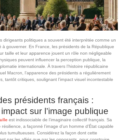
es dirigeants politiques a souvent été interprétée comme un
té à gouverner. En France, les présidents de la République
ur taille et leur apparence jouent un rôle non négligeable
 physiques peuvent influencer la perception publique, la
matie internationale. À travers l’histoire républicaine
uel Macron, l’apparence des présidents a régulièrement
rs, tantôt critiques, soulignant l’impact visuel incontestable
es présidents français :
 impact sur l’image publique
ulle
est indissociable de l’imaginaire collectif français. Sa
e résilience, a façonné l’image d’un homme d’État capable
 plus tumultueuses. Considérez la façon dont cette
ant par les alliés que par les opposants, pour construire