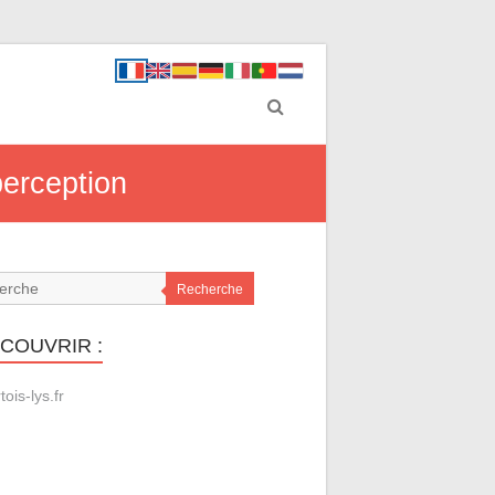
perception
Recherche
ÉCOUVRIR :
tois-lys.fr