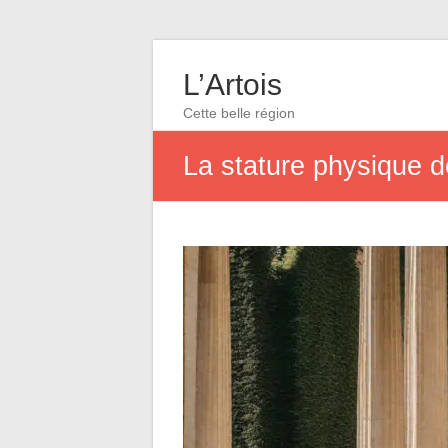
L’Artois
Cette belle région
La stature physique de