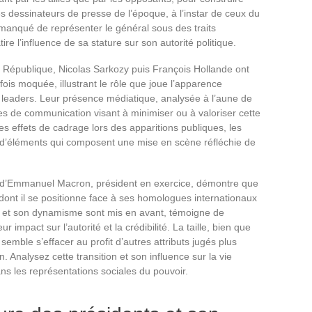
s dessinateurs de presse de l’époque, à l’instar de ceux du
manqué de représenter le général sous des traits
ire l’influence de sa stature sur son autorité politique.
e République, Nicolas Sarkozy puis François Hollande ont
fois moquée, illustrant le rôle que joue l’apparence
 leaders. Leur présence médiatique, analysée à l’aune de
égies de communication visant à minimiser ou à valoriser cette
s effets de cadrage lors des apparitions publiques, les
t d’éléments qui composent une mise en scène réfléchie de
ure d’Emmanuel Macron, président en exercice, démontre que
dont il se positionne face à ses homologues internationaux
se et son dynamisme sont mis en avant, témoigne de
ur impact sur l’autorité et la crédibilité. La taille, bien que
semble s’effacer au profit d’autres attributs jugés plus
. Analysez cette transition et son influence sur la vie
s les représentations sociales du pouvoir.