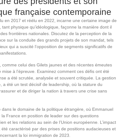
ure des présidents et son
tique française contemporaine
u en 2017 et réélu en 2022, incarne une certaine image de
, tant physique qu’idéologique, façonne la manière dont il
 des frontières nationales. Discutez de la perception de la
ce sur la conduite des grands projets de son mandat, tels
eux qui a suscité l’opposition de segments significatifs de
anifestations.
 comme celui des Gilets jaunes et des récentes émeutes
été mise à l’épreuve. Examinez comment ces défis ont été
onse a été scrutée, analysée et souvent critiquée. La gestion
a été un test décisif de leadership, où la stature du
assurer et de diriger la nation à travers une crise sans
lle dans le domaine de la politique étrangère, où Emmanuel
la France en position de leader sur des questions
ien et les relations au sein de l’Union européenne. L’impact
a été caractérisé par des prises de positions audacieuses et
oncernant la loi immigration de 2023.