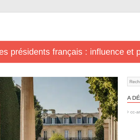
s présidents français : influence et 
A D
cc-ar