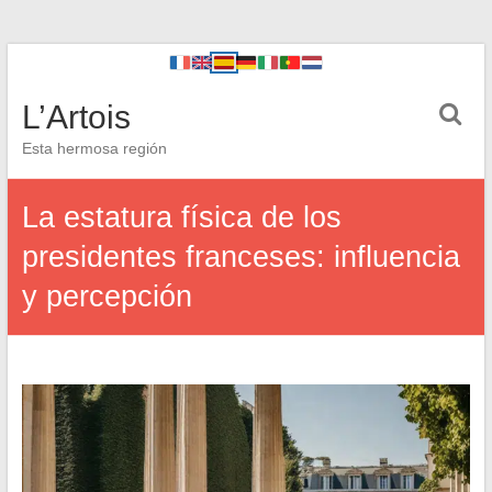
L’Artois
Esta hermosa región
La estatura física de los
presidentes franceses: influencia
y percepción