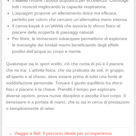
Il
nuoto
rimane l’attività acquatica per eccellenza. Coinvolge
tutti i muscoli migliorando la capacità respiratoria.
L’aquagym propone un allenamento dolce ma efficace,
perfetto per coloro che cercano un’alternativa meno intensa.
Il canoa-kayak è un’attività che associa lo sforzo fisico al
piacere della scoperta di paesaggi naturali.
Per finire, le immersioni subacquee permettono di esplorare
le meraviglie dei fondali marini beneficiando degli effetti
positivi dell’acqua su corpo e mente.
Qualunque sia lo sport scelto, ciò che conta di più è il piacere
che ne trai. L’attività fisica, che sia praticata da soli, in gruppo,
all’aperto o al chiuso, deve essere prima di tutto una fonte di
soddisfazione personale. Trovare il giusto equilibrio tra sforzi
fisici e piacere è la chiave. Prenditi il tempo per esplorare
diverse opzioni, prova nuove discipline e ascolta il tuo corpo. Il
benessere è a portata di mano, che tu sia in cerca di prestazioni
o semplicemente di relax.
←
Viaggio a Bali: Il percorso ideale per un’esperienza