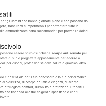
atili
 per gli uomini che hanno giornate piene e che passano da
ere, traspiranti e impermeabili per affrontare tutte le
media ammortizzante sono raccomandati per prevenire dolori
iscivolo
 possono essere scivolosi richiede
scarpe antiscivolo
per
dotate di suole progettate appositamente per aderire a
ali per cuochi, professionisti della salute o qualsiasi altro
e.
avoro è essenziale per il tuo benessere e la tua performance
di sicurezza, di scarpe da ufficio eleganti, di scarpe
te privilegiare comfort, durabilità e protezione. Prenditi il
tto che risponda alle tue esigenze specifiche e che ti
lavoro.