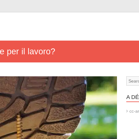
 per il lavoro?
A D
cc-ar