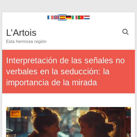
L’Artois
Esta hermosa región
Interpretación de las señales no
verbales en la seducción: la
importancia de la mirada