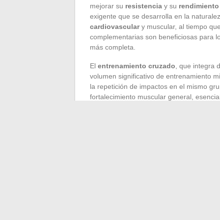
mejorar su
resistencia
y su
rendimiento
exigente que se desarrolla en la naturale
cardiovascular
y muscular, al tiempo que
complementarias son beneficiosas para lo
más completa.
El
entrenamiento cruzado
, que integra 
volumen significativo de entrenamiento mi
la repetición de impactos en el mismo gru
fortalecimiento muscular general, esencia
Trabajar en las diferentes
zonas de velo
zona 1, centrada en la resistencia con un
base sólida. La zona 2, correspondiente 
pruebas como los 10 km o la media marató
máxima aeróbica (VMA), indispensable pa
alta
durante un tiempo prolongado. Variar 
complementarias y la manipulación de las
running
mientras preservan su salud. Los 
valiosos para desarrollar una resistencia 
intensidades de carrera afina la preparac