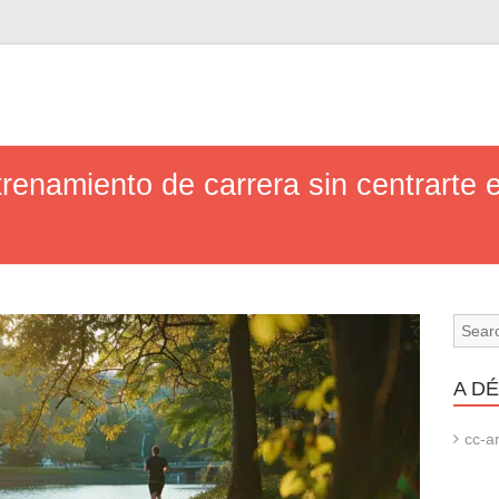
renamiento de carrera sin centrarte e
A D
cc-ar