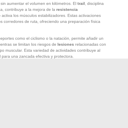
sin aumentar el volumen en kilómetros. El
trail
, disciplina
za, contribuye a la mejora de la
resistencia
 activa los músculos estabilizadores. Estas activaciones
s corredores de ruta, ofreciendo una preparación física
deportes como el ciclismo o la natación, permite añadir un
entras se limitan los riesgos de
lesiones
relacionadas con
po muscular. Esta variedad de actividades contribuye al
l para una zancada efectiva y protectora.
cidad
es otro componente clave del entrenamiento. La
a intensidad muy baja, es fundamental para desarrollar una
a velocidades más intensas, prepara al cuerpo para
n. En cuanto a la zona 3, se centra en la velocidad
ra mejorar la
capacidad de mantener una velocidad
los entrenamientos mediante la inclusión de disciplinas
 zonas de velocidad permite a los corredores progresar en
beneficios del trail y del entrenamiento cruzado resultan
física global, mientras que el dominio de las diferentes
ión específica para las competiciones.