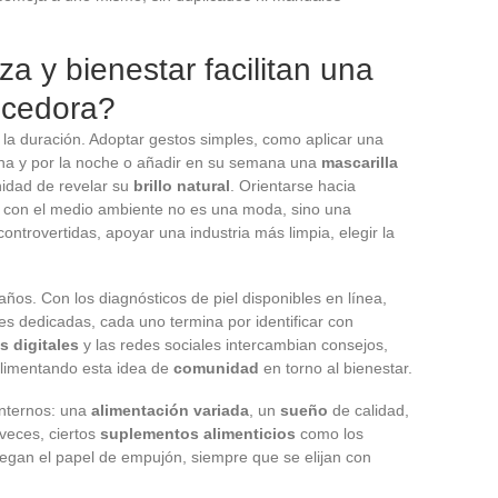
a y bienestar facilitan una
ecedora?
 la duración. Adoptar gestos simples, como aplicar una
a y por la noche o añadir en su semana una
mascarilla
unidad de revelar su
brillo natural
. Orientarse hacia
con el medio ambiente no es una moda, sino una
controvertidas, apoyar una industria más limpia, elegir la
ños. Con los diagnósticos de piel disponibles en línea,
nes dedicadas, cada uno termina por identificar con
s digitales
y las redes sociales intercambian consejos,
alimentando esta idea de
comunidad
en torno al bienestar.
internos: una
alimentación variada
, un
sueño
de calidad,
veces, ciertos
suplementos alimenticios
como los
uegan el papel de empujón, siempre que se elijan con