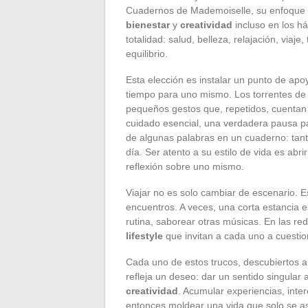
Cuadernos de Mademoiselle, su enfoque 
bienestar
y
creatividad
incluso en los há
totalidad: salud, belleza, relajación, viaj
equilibrio.
Esta elección es instalar un punto de apo
tiempo para uno mismo. Los torrentes de
pequeños gestos que, repetidos, cuentan
cuidado esencial, una verdadera pausa par
de algunas palabras en un cuaderno: tanta
día. Ser atento a su estilo de vida es abr
reflexión sobre uno mismo.
Viajar no es solo cambiar de escenario. Es
encuentros. A veces, una corta estancia es
rutina, saborear otras músicas. En las r
lifestyle
que invitan a cada uno a cuestio
Cada uno de estos trucos, descubiertos a 
refleja un deseo: dar un sentido singular 
creatividad
. Acumular experiencias, inte
entonces moldear una vida que solo se a