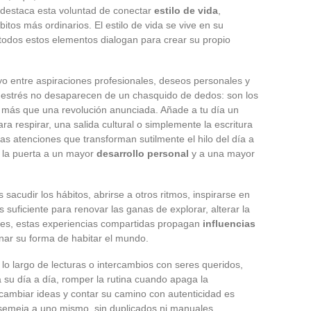
destaca esta voluntad de conectar
estilo de vida
,
bitos más ordinarios. El estilo de vida se vive en su
e, todos estos elementos dialogan para crear su propio
yo entre aspiraciones profesionales, deseos personales y
 estrés no desaparecen de un chasquido de dedos: son los
 más que una revolución anunciada. Añade a tu día un
a respirar, una salida cultural o simplemente la escritura
s atenciones que transforman sutilmente el hilo del día a
ir la puerta a un mayor
desarrollo personal
y a una mayor
 sacudir los hábitos, abrirse a otros ritmos, inspirarse en
 suficiente para renovar las ganas de explorar, alterar la
edes, estas experiencias compartidas propagan
influencias
nar su forma de habitar el mundo.
lo largo de lecturas o intercambios con seres queridos,
a su día a día, romper la rutina cuando apaga la
rcambiar ideas y contar su camino con autenticidad es
semeja a uno mismo, sin duplicados ni manuales