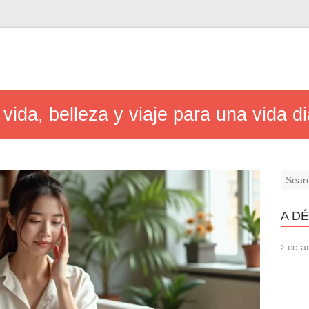
vida, belleza y viaje para una vida di
A D
cc-ar