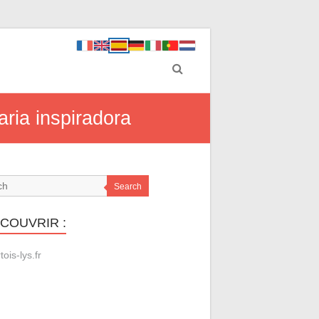
aria inspiradora
Search
ÉCOUVRIR :
tois-lys.fr