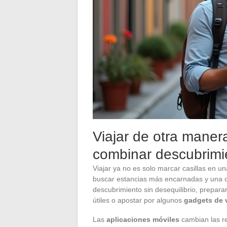
Viajar de otra manera
combinar descubrimien
Viajar ya no es solo marcar casillas en u
buscar estancias más encarnadas y una ci
descubrimiento sin desequilibrio, prepara
útiles o apostar por algunos
gadgets de v
Las
aplicaciones móviles
cambian las reg