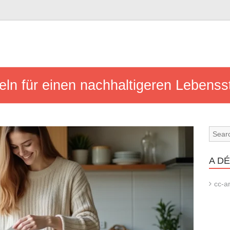
n für einen nachhaltigeren Lebensst
A D
cc-ar