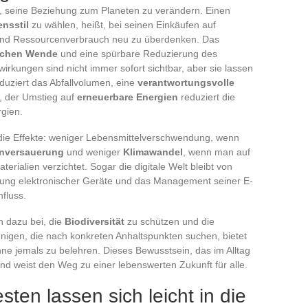
, seine Beziehung zum Planeten zu verändern. Einen
nsstil
zu wählen, heißt, bei seinen Einkäufen auf
 und Ressourcenverbrauch neu zu überdenken. Das
schen Wende
und eine spürbare Reduzierung des
wirkungen sind nicht immer sofort sichtbar, aber sie lassen
duziert das Abfallvolumen, eine
verantwortungsvolle
, der Umstieg auf
erneuerbare Energien
reduziert die
gien.
 die Effekte: weniger Lebensmittelverschwendung, wenn
nversauerung
und weniger
Klimawandel
, wenn man auf
rialien verzichtet. Sogar die digitale Welt bleibt von
nzung elektronischer Geräte und das Management seiner E-
nfluss.
n dazu bei, die
Biodiversität
zu schützen und die
nigen, die nach konkreten Anhaltspunkten suchen, bietet
ne jemals zu belehren. Dieses Bewusstsein, das im Alltag
nd weist den Weg zu einer lebenswerten Zukunft für alle.
ten lassen sich leicht in die