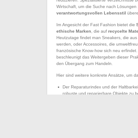
Wirtschaft, um die Suche nach Lösungen z
verantwortungsvollen Lebensstil
übere
Im Angesicht der Fast Fashion bietet die
ethische Marken
, die auf
recycelte Mate
Heutzutage findet man Sneakers, die aus r
werden, oder Accessoires, die umweltfreu
französische Know-how sich neu erfindet.
beschleunigt das Weitergeben dieser Prak
den Übergang zum Handeln.
Hier sind weitere konkrete Ansätze, um d
Der Reparaturindex und der Haltbarkei
robuste und reparierbare Objekte zu be
Lebensdauer.
Schulungen wie die vom Institut Supér
Wende
und helfen, den eigenen
CO2-
Erforschen Sie die Initiativen in Ihrer N
sich an Plattformen der
zirkulären Wirts