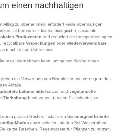
 um einen nachhaltigen
m Alltag zu übernehmen, erfordert keine übermäßigen
n, ist bereits viel: lokale, biologische, saisonale
lokalen Produzenten
und reduziert die transportbedingten
n, recycelbare
Verpackungen
oder
wiederverwendbare
 das macht einen Unterschied.
, die man übernehmen kann, um seinen ökologischen
lichen die Verwertung von Bioabfällen und verringern das
en Abfälle.
arbeitete Lebensmittel
setzen und
vegetarische
r Tierhaltung
bevorzugen, um den Fleischanteil zu
 durch präzise Gesten: installieren Sie
energieeffiziente
Standby-Modus
auszuschalten, statten Sie Wasserhähne
Sie
kurze Duschen
. Regenwasser für Pflanzen zu nutzen,