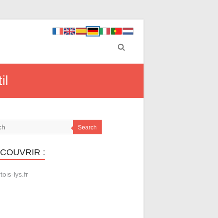
il
Search
ÉCOUVRIR :
tois-lys.fr