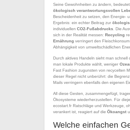
Seine Gewohnheiten zu ändern, bedeutet
ökologisch verantwortungsvollen Lebe
Bescheidenheit zu setzen, den Energie-
Ergebnis: ein echter Beitrag zur
ökologi
individuellen
CO2-Fußabdrucks
. Die Aus
sich in der Realität messen:
Recycling
re
Ernährung
verringert den Fleischkonsum
Abhängigkeit von umweltschädlichen Ener
Durch aktives Handeln sieht man schnell
man lokale Produkte wählt, weniger
Ozea
Fast Fashion zugunsten von recycelten Mate
dieser Regel nicht unberührt: die Begre
Mails verringern ebenfalls den eigenen Ei
All diese Gesten, zusammengefügt, trage
Ökosysteme wiederherzustellen. Für dieje
ecostart.fr Ratschläge und Werkzeuge, oh
verankert ist, reagiert auf die
Ökoangst
u
Welche einfachen Ges