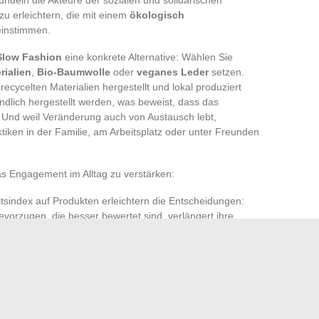
u erleichtern, die mit einem
ökologisch
instimmen.
Slow Fashion
eine konkrete Alternative: Wählen Sie
rialien
,
Bio-Baumwolle
oder
veganes Leder
setzen.
ecycelten Materialien hergestellt und lokal produziert
ndlich hergestellt werden, was beweist, dass das
 Und weil Veränderung auch von Austausch lebt,
tiken in der Familie, am Arbeitsplatz oder unter Freunden
as Engagement im Alltag zu verstärken:
tsindex auf Produkten erleichtern die Entscheidungen:
vorzugen, die besser bewertet sind, verlängert ihre
ieur de l’Environnement unterstützen die
ökologische
Fußabdruck
nachhaltig zu reduzieren.
achbarschaft, schließen Sie sich einer AMAP an, wenden Sie
chaft
: jeder Schritt zählt. Schritt für Schritt, mit festem Kurs,