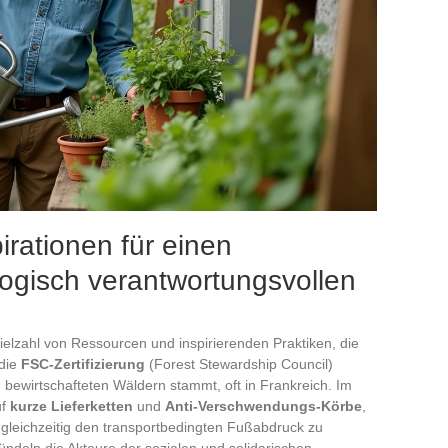
rationen für einen
ogisch verantwortungsvollen
Vielzahl von Ressourcen und inspirierenden Praktiken, die
die
FSC-Zertifizierung
(Forest Stewardship Council)
 bewirtschafteten Wäldern stammt, oft in Frankreich. Im
uf
kurze Lieferketten
und
Anti-Verschwendungs-Körbe
,
 gleichzeitig den transportbedingten Fußabdruck zu
bündeln die Akteure der sozialen und solidarischen