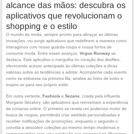
alcance das mãos: descubra os
aplicativos que revolucionam o
shopping e o estilo
O mundo da moda, sempre pronto para abraçar as últimas
inovações, viu surgir aplicativos que redefinem a maneira como
interagimos com nosso guarda-roupa e nossa forma de
consumir moda. Entre esses avanços,
Vogue Runway
se
destaca. Este aplicativo o mergulha no coração dos desfiles,
oferecendo acesso antecipado às últimas coleções e dicas
valiosas sobre as tendências a adotar. Acompanhe cada evento
como se estivesse na primeira fila, analise as fotos de looks e
inspire-se para seu próprio estilo.
Em outra vertente,
Fashiola
e
Sezane
, criada pela influente
Morgane Sézalory, são aplicativos que reinventam a experiência
de compras online. O primeiro se revela um poderoso motor de
busca de roupas, permitindo criar wishlists personalizadas e
receber notificações de promoções, enquanto o segundo o
convida a descobrir coleções ao mesmo tempo modernas e
comprometidas com uma produção eco-responsável. Monsieur