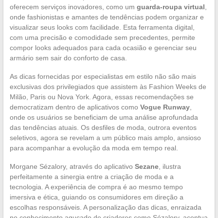
oferecem serviços inovadores, como um
guarda-roupa virtual
,
onde fashionistas e amantes de tendências podem organizar e
visualizar seus looks com facilidade. Esta ferramenta digital,
com uma precisão e comodidade sem precedentes, permite
compor looks adequados para cada ocasião e gerenciar seu
armário sem sair do conforto de casa.
As dicas fornecidas por especialistas em estilo não são mais
exclusivas dos privilegiados que assistem às Fashion Weeks de
Milão, Paris ou Nova York. Agora, essas recomendações se
democratizam dentro de aplicativos como
Vogue Runway
,
onde os usuários se beneficiam de uma análise aprofundada
das tendências atuais. Os desfiles de moda, outrora eventos
seletivos, agora se revelam a um público mais amplo, ansioso
para acompanhar a evolução da moda em tempo real.
Morgane Sézalory, através do aplicativo
Sezane
, ilustra
perfeitamente a sinergia entre a criação de moda e a
tecnologia. A experiência de compra é ao mesmo tempo
imersiva e ética, guiando os consumidores em direção a
escolhas responsáveis. A personalização das dicas, enraizada
no conhecimento aguçado de criadores como Sézalory, acentua