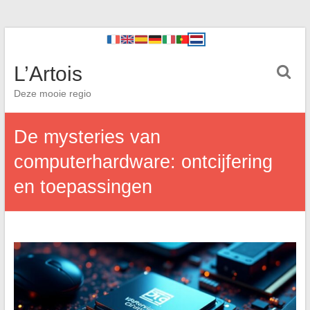
L’Artois
Deze mooie regio
De mysteries van
computerhardware: ontcijfering
en toepassingen