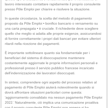
lavoro interessato contattare rapidamente il proprio consulente
presso Pôle Emploi per chiarire e risolvere la situazione.
In queste circostanze, la scelta del metodo di pagamento
proposto da Pôle Emploi • bonifico bancario o versamento su
una carta prepagata • è cruciale. Il richiedente deve scegliere
quello che meglio si adatta alle proprie esigenze, assicurandosi
di fornire correttamente i propri dati bancari per evitare ulteriori
ritardi nella ricezione dei pagamenti.
È importante sottolineare quanto sia fondamentale per i
beneficiari del sistema di disoccupazione mantenere
costantemente aggiornate le proprie informazioni personali e
professionali presso il servizio pubblico francese incaricato
dell’indennizzazione dei lavoratori disoccupati.
In sintesi, comprendere ogni aspetto del processo relativo al
pagamento di Pôle Emploi aiuterà notevolmente quando si
dovrà affrontare situazioni particolari come questa:
‘aggiornamento convalidato ma nessun pagamento Pôle Emploi
2022.’ Naturalmente, ciò implica una comunicazione proattiva
con il proprio consulente Pôle Emploi non appena si ha