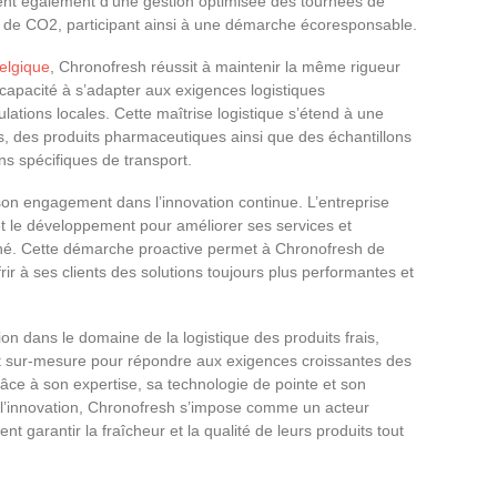
nt également d’une gestion optimisée des tournées de
ns de CO2, participant ainsi à une démarche écoresponsable.
Belgique
, Chronofresh réussit à maintenir la même rigueur
 capacité à s’adapter aux exigences logistiques
ulations locales. Cette maîtrise logistique s’étend à une
ts, des produits pharmaceutiques ainsi que des échantillons
ns spécifiques de transport.
on engagement dans l’innovation continue. L’entreprise
et le développement pour améliorer ses services et
hé. Cette démarche proactive permet à Chronofresh de
frir à ses clients des solutions toujours plus performantes et
on dans le domaine de la logistique des produits frais,
 et sur-mesure pour répondre aux exigences croissantes des
ce à son expertise, sa technologie de pointe et son
 l’innovation, Chronofresh s’impose comme un acteur
t garantir la fraîcheur et la qualité de leurs produits tout