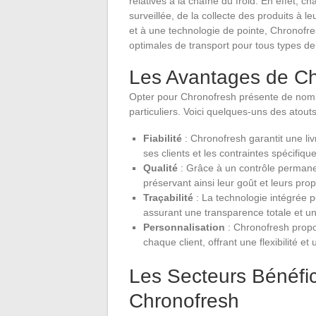
relatives à la chaîne du froid. En effet,
surveillée, de la collecte des produits à le
et à une technologie de pointe, Chronofre
optimales de transport pour tous types d
Les Avantages de Ch
Opter pour Chronofresh présente de nomb
particuliers. Voici quelques-uns des atout
Fiabilité
: Chronofresh garantit une li
ses clients et les contraintes spécifiq
Qualité
: Grâce à un contrôle permanent
préservant ainsi leur goût et leurs propr
Traçabilité
: La technologie intégrée p
assurant une transparence totale et un
Personnalisation
: Chronofresh propo
chaque client, offrant une flexibilité et 
Les Secteurs Bénéfic
Chronofresh